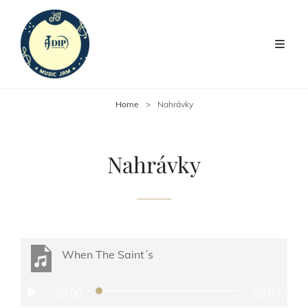
Home
>
Nahrávky
Nahrávky
When The Saint´s
Audio
00:00
00:00
přehrávač