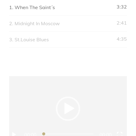
3:32
1.
When The Saint´s
2:41
2.
Midnight In Moscow
4:35
3.
St.Louise Blues
Video
přehrávač
00:00
00:00